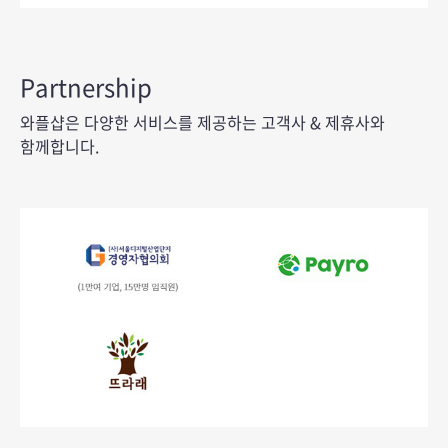
한미약품
HMP
BSF리테일
Partnership
삼아제약
the bell
와플샵은 다양한 서비스를 제공하는 고객사 & 제휴사와
GS SHOP
도서 INTERPARK
함께합니다.
giftshop
리프레쉬클럽
콘도24
좋은라이프
플라워365
하이멘토
CU
경영자협의회(1만여 기업,15만명 입직원)