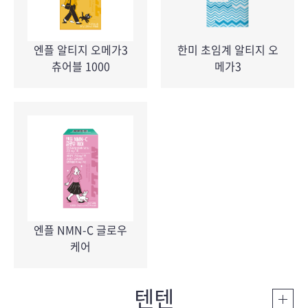
엔플 알티지 오메가3
한미 초임계 알티지 오
츄어블 1000
메가3
엔플 NMN-C 글로우
케어
텐텐