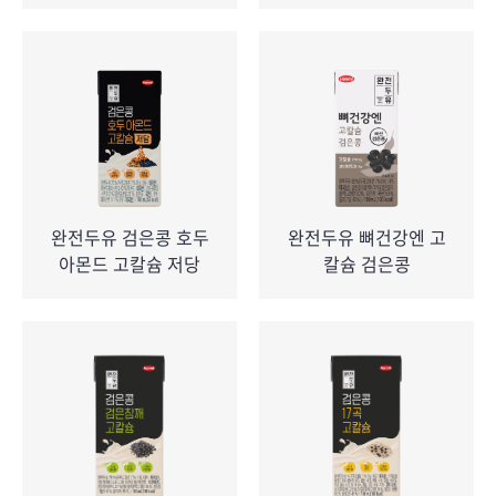
완전두유 검은콩 호두
완전두유 뼈건강엔 고
아몬드 고칼슘 저당
칼슘 검은콩