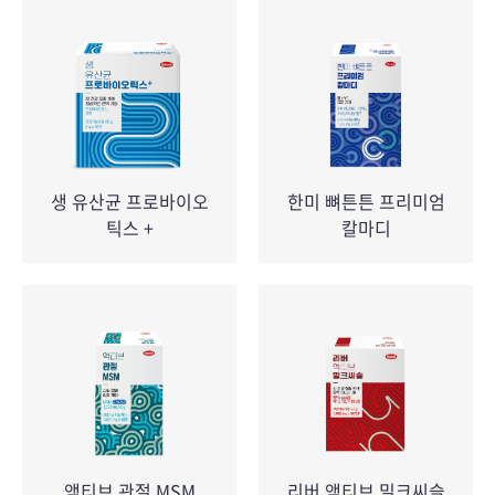
생 유산균 프로바이오
한미 뼈튼튼 프리미엄
틱스 +
칼마디
액티브 관절 MSM
리버 액티브 밀크씨슬