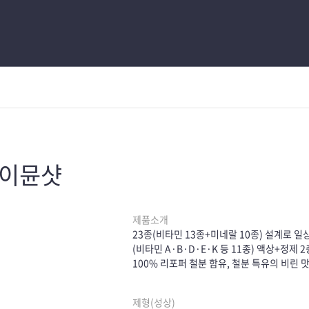
 이뮨샷
제품소개
23종(비타민 13종+미네랄 10종) 설계로 
(비타민 A·B·D·E·K 등 11종) 액상+정
100% 리포퍼 철분 함유, 철분 특유의 비린 
제형(성상)