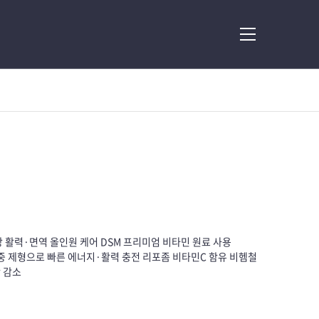
메뉴
일상 활력·면역 올인원 케어 DSM 프리미엄 비타민 원료 사용
제 2중 제형으로 빠른 에너지·활력 충전 리포좀 비타민C 함유 비헴철
맛 감소