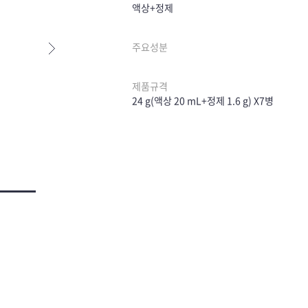
액상+정제
주요성분
다음
제품규격
24 g(액상 20 mL+정제 1.6 g) X7병