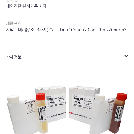
체외진단 분석기용 시약
제품규격
시약 · 대/ 중/ 소 (3가지) Cal.- 1mlx1Conc.x2 Con.- 1mlx2Conc.x3
상세정보