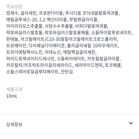
주요성분
정제수, 글리세린, 프로판다이올, 푸시디움 코식네움발효여과물,
메틸글루세스-20, 1,2-헥산다이올, 부틸렌글라이콜,
아이리쉬모스추출물, 사탕수수추출물, 비피다발효여과물,
락토바실러스발효물, 락토바실러스발효용해물, 소듐하이알루로네이트,
판테놀, 아크릴레이트/C10-30알킬아크릴레이트크로스폴리머,
트로메타민, 다이페닐다이메티콘, 폴리글리세릴-10라우레이트,
트라이에틸헥사노인, 아데노신, 에틸헥실글리세린,
하이드로제네이티드레시틴, 소듐파이테이트, 카프릴릴글라이콜,
카프릴릭/카프릭트라이글리세라이드, 세라마이드엔피, 토코페롤,
소듐스테아로일글루타메이트, 잔탄검
제품규격
10mL
상세정보